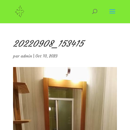
20220908_153415
par
admin
|
Oct 10, 2023