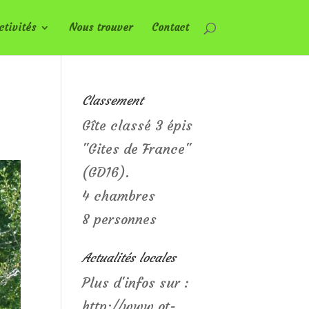
ctivités
Nous trouver
Contact
Classement
Gîte classé 3 épis
"Gites de France"
(GD16).
4 chambres
8 personnes
Actualités locales
Plus d'infos sur :
http://www.ot-